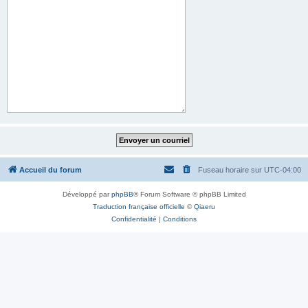
Accueil du forum
Fuseau horaire sur
UTC-04:00
Développé par
phpBB
® Forum Software © phpBB Limited
Traduction française officielle
©
Qiaeru
Confidentialité
|
Conditions