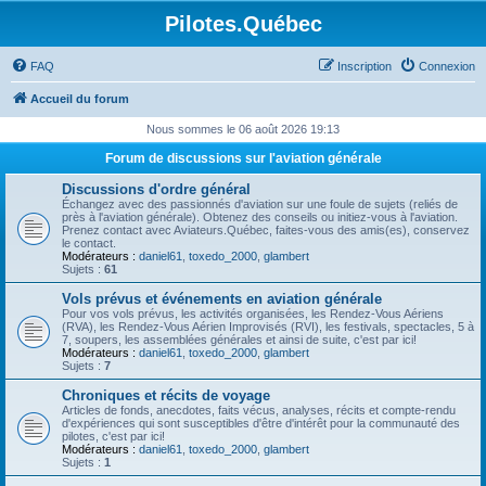
Pilotes.Québec
FAQ
Inscription
Connexion
Accueil du forum
Nous sommes le 06 août 2026 19:13
Forum de discussions sur l'aviation générale
Discussions d'ordre général
Échangez avec des passionnés d'aviation sur une foule de sujets (reliés de
près à l'aviation générale). Obtenez des conseils ou initiez-vous à l'aviation.
Prenez contact avec Aviateurs.Québec, faites-vous des amis(es), conservez
le contact.
Modérateurs :
daniel61
,
toxedo_2000
,
glambert
Sujets :
61
Vols prévus et événements en aviation générale
Pour vos vols prévus, les activités organisées, les Rendez-Vous Aériens
(RVA), les Rendez-Vous Aérien Improvisés (RVI), les festivals, spectacles, 5 à
7, soupers, les assemblées générales et ainsi de suite, c'est par ici!
Modérateurs :
daniel61
,
toxedo_2000
,
glambert
Sujets :
7
Chroniques et récits de voyage
Articles de fonds, anecdotes, faits vécus, analyses, récits et compte-rendu
d'expériences qui sont susceptibles d'être d'intérêt pour la communauté des
pilotes, c'est par ici!
Modérateurs :
daniel61
,
toxedo_2000
,
glambert
Sujets :
1