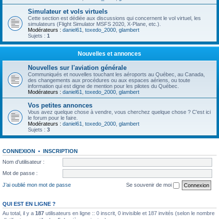
Simulateur et vols virtuels
Cette section est dédiée aux discussions qui concernent le vol virtuel, les
simulateurs (Flight Simulator MSFS 2020, X-Plane, etc.).
Modérateurs :
daniel61
,
toxedo_2000
,
glambert
Sujets :
1
Nouvelles et annonces
Nouvelles sur l'aviation générale
Communiqués et nouvelles touchant les aéroports au Québec, au Canada,
des changements aux procédures ou aux espaces aériens, ou toute
information qui est digne de mention pour les pilotes du Québec.
Modérateurs :
daniel61
,
toxedo_2000
,
glambert
Vos petites annonces
Vous avez quelque chose à vendre, vous cherchez quelque chose ? C'est ici
le forum pour le faire.
Modérateurs :
daniel61
,
toxedo_2000
,
glambert
Sujets :
3
CONNEXION
•
INSCRIPTION
Nom d’utilisateur :
Mot de passe :
J’ai oublié mon mot de passe
Se souvenir de moi
QUI EST EN LIGNE ?
Au total, il y a
187
utilisateurs en ligne :: 0 inscrit, 0 invisible et 187 invités (selon le nombre