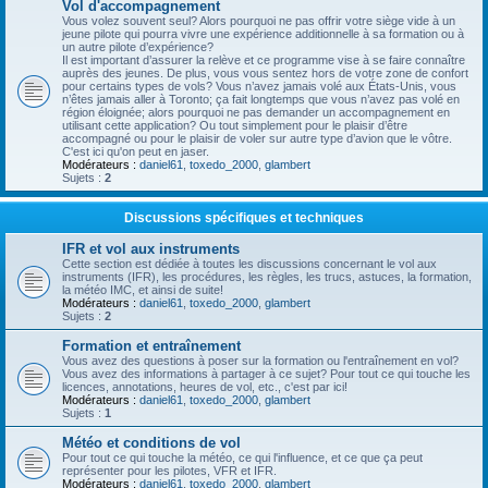
Vol d'accompagnement
Vous volez souvent seul? Alors pourquoi ne pas offrir votre siège vide à un
jeune pilote qui pourra vivre une expérience additionnelle à sa formation ou à
un autre pilote d’expérience?
Il est important d’assurer la relève et ce programme vise à se faire connaître
auprès des jeunes. De plus, vous vous sentez hors de votre zone de confort
pour certains types de vols? Vous n’avez jamais volé aux États-Unis, vous
n’êtes jamais aller à Toronto; ça fait longtemps que vous n’avez pas volé en
région éloignée; alors pourquoi ne pas demander un accompagnement en
utilisant cette application? Ou tout simplement pour le plaisir d’être
accompagné ou pour le plaisir de voler sur autre type d’avion que le vôtre.
C'est ici qu'on peut en jaser.
Modérateurs :
daniel61
,
toxedo_2000
,
glambert
Sujets :
2
Discussions spécifiques et techniques
IFR et vol aux instruments
Cette section est dédiée à toutes les discussions concernant le vol aux
instruments (IFR), les procédures, les règles, les trucs, astuces, la formation,
la météo IMC, et ainsi de suite!
Modérateurs :
daniel61
,
toxedo_2000
,
glambert
Sujets :
2
Formation et entraînement
Vous avez des questions à poser sur la formation ou l'entraînement en vol?
Vous avez des informations à partager à ce sujet? Pour tout ce qui touche les
licences, annotations, heures de vol, etc., c'est par ici!
Modérateurs :
daniel61
,
toxedo_2000
,
glambert
Sujets :
1
Météo et conditions de vol
Pour tout ce qui touche la météo, ce qui l'influence, et ce que ça peut
représenter pour les pilotes, VFR et IFR.
Modérateurs :
daniel61
,
toxedo_2000
,
glambert