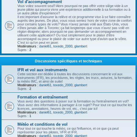
Vol d'accompagnement
Vous volez souvent seul? Alors pourquoi ne pas offrir votre siège vide à un
jeune pilote qui pourra vivre une expérience additionnelle à sa formation ou à
un autre pilote d’expérience?
Il est important d’assurer la relève et ce programme vise à se faire connaître
auprès des jeunes. De plus, vous vous sentez hors de votre zone de confort
pour certains types de vols? Vous n’avez jamais volé aux États-Unis, vous
n’êtes jamais aller à Toronto; ça fait longtemps que vous n’avez pas volé en
région éloignée; alors pourquoi ne pas demander un accompagnement en
utilisant cette application? Ou tout simplement pour le plaisir d’être
accompagné ou pour le plaisir de voler sur autre type d’avion que le vôtre.
C'est ici qu'on peut en jaser.
Modérateurs :
daniel61
,
toxedo_2000
,
glambert
Sujets :
2
Discussions spécifiques et techniques
IFR et vol aux instruments
Cette section est dédiée à toutes les discussions concernant le vol aux
instruments (IFR), les procédures, les règles, les trucs, astuces, la formation,
la météo IMC, et ainsi de suite!
Modérateurs :
daniel61
,
toxedo_2000
,
glambert
Sujets :
2
Formation et entraînement
Vous avez des questions à poser sur la formation ou l'entraînement en vol?
Vous avez des informations à partager à ce sujet? Pour tout ce qui touche les
licences, annotations, heures de vol, etc., c'est par ici!
Modérateurs :
daniel61
,
toxedo_2000
,
glambert
Sujets :
1
Météo et conditions de vol
Pour tout ce qui touche la météo, ce qui l'influence, et ce que ça peut
représenter pour les pilotes, VFR et IFR.
Modérateurs :
daniel61
,
toxedo_2000
,
glambert