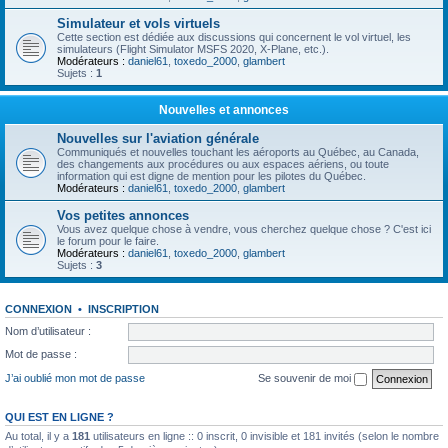
Simulateur et vols virtuels
Cette section est dédiée aux discussions qui concernent le vol virtuel, les
simulateurs (Flight Simulator MSFS 2020, X-Plane, etc.).
Modérateurs :
daniel61
,
toxedo_2000
,
glambert
Sujets :
1
Nouvelles et annonces
Nouvelles sur l'aviation générale
Communiqués et nouvelles touchant les aéroports au Québec, au Canada,
des changements aux procédures ou aux espaces aériens, ou toute
information qui est digne de mention pour les pilotes du Québec.
Modérateurs :
daniel61
,
toxedo_2000
,
glambert
Vos petites annonces
Vous avez quelque chose à vendre, vous cherchez quelque chose ? C'est ici
le forum pour le faire.
Modérateurs :
daniel61
,
toxedo_2000
,
glambert
Sujets :
3
CONNEXION
•
INSCRIPTION
Nom d’utilisateur :
Mot de passe :
J’ai oublié mon mot de passe
Se souvenir de moi
QUI EST EN LIGNE ?
Au total, il y a
181
utilisateurs en ligne :: 0 inscrit, 0 invisible et 181 invités (selon le nombre