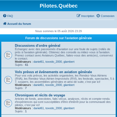
Pilotes.Québec
FAQ
Inscription
Connexion
Accueil du forum
Nous sommes le 05 août 2026 23:29
Forum de discussions sur l'aviation générale
Discussions d'ordre général
Échangez avec des passionnés d'aviation sur une foule de sujets (reliés de
près à l'aviation générale). Obtenez des conseils ou initiez-vous à l'aviation.
Prenez contact avec Aviateurs.Québec, faites-vous des amis(es), conservez
le contact.
Modérateurs :
daniel61
,
toxedo_2000
,
glambert
Sujets :
61
Vols prévus et événements en aviation générale
Pour vos vols prévus, les activités organisées, les Rendez-Vous Aériens
(RVA), les Rendez-Vous Aérien Improvisés (RVI), les festivals, spectacles, 5 à
7, soupers, les assemblées générales et ainsi de suite, c'est par ici!
Modérateurs :
daniel61
,
toxedo_2000
,
glambert
Sujets :
7
Chroniques et récits de voyage
Articles de fonds, anecdotes, faits vécus, analyses, récits et compte-rendu
d'expériences qui sont susceptibles d'être d'intérêt pour la communauté des
pilotes, c'est par ici!
Modérateurs :
daniel61
,
toxedo_2000
,
glambert
Sujets :
1