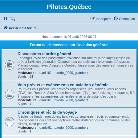
Pilotes.Québec
FAQ
Inscription
Connexion
Accueil du forum
Nous sommes le 07 août 2026 06:27
Forum de discussions sur l'aviation générale
Discussions d'ordre général
Échangez avec des passionnés d'aviation sur une foule de sujets (reliés de
près à l'aviation générale). Obtenez des conseils ou initiez-vous à l'aviation.
Prenez contact avec Aviateurs.Québec, faites-vous des amis(es), conservez
le contact.
Modérateurs :
daniel61
,
toxedo_2000
,
glambert
Sujets :
61
Vols prévus et événements en aviation générale
Pour vos vols prévus, les activités organisées, les Rendez-Vous Aériens
(RVA), les Rendez-Vous Aérien Improvisés (RVI), les festivals, spectacles, 5 à
7, soupers, les assemblées générales et ainsi de suite, c'est par ici!
Modérateurs :
daniel61
,
toxedo_2000
,
glambert
Sujets :
7
Chroniques et récits de voyage
Articles de fonds, anecdotes, faits vécus, analyses, récits et compte-rendu
d'expériences qui sont susceptibles d'être d'intérêt pour la communauté des
pilotes, c'est par ici!
Modérateurs :
daniel61
,
toxedo_2000
,
glambert
Sujets :
1