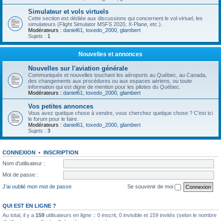
Simulateur et vols virtuels
Cette section est dédiée aux discussions qui concernent le vol virtuel, les
simulateurs (Flight Simulator MSFS 2020, X-Plane, etc.).
Modérateurs :
daniel61
,
toxedo_2000
,
glambert
Sujets :
1
Nouvelles et annonces
Nouvelles sur l'aviation générale
Communiqués et nouvelles touchant les aéroports au Québec, au Canada,
des changements aux procédures ou aux espaces aériens, ou toute
information qui est digne de mention pour les pilotes du Québec.
Modérateurs :
daniel61
,
toxedo_2000
,
glambert
Vos petites annonces
Vous avez quelque chose à vendre, vous cherchez quelque chose ? C'est ici
le forum pour le faire.
Modérateurs :
daniel61
,
toxedo_2000
,
glambert
Sujets :
3
CONNEXION
•
INSCRIPTION
Nom d’utilisateur :
Mot de passe :
J’ai oublié mon mot de passe
Se souvenir de moi
QUI EST EN LIGNE ?
Au total, il y a
159
utilisateurs en ligne :: 0 inscrit, 0 invisible et 159 invités (selon le nombre