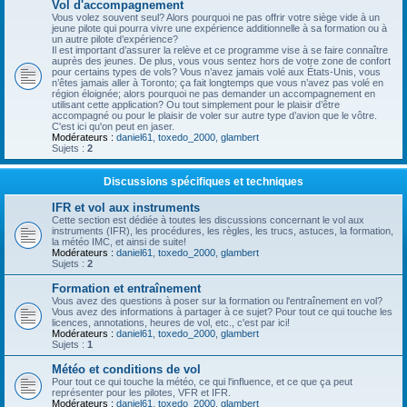
Vol d'accompagnement
Vous volez souvent seul? Alors pourquoi ne pas offrir votre siège vide à un
jeune pilote qui pourra vivre une expérience additionnelle à sa formation ou à
un autre pilote d’expérience?
Il est important d’assurer la relève et ce programme vise à se faire connaître
auprès des jeunes. De plus, vous vous sentez hors de votre zone de confort
pour certains types de vols? Vous n’avez jamais volé aux États-Unis, vous
n’êtes jamais aller à Toronto; ça fait longtemps que vous n’avez pas volé en
région éloignée; alors pourquoi ne pas demander un accompagnement en
utilisant cette application? Ou tout simplement pour le plaisir d’être
accompagné ou pour le plaisir de voler sur autre type d’avion que le vôtre.
C'est ici qu'on peut en jaser.
Modérateurs :
daniel61
,
toxedo_2000
,
glambert
Sujets :
2
Discussions spécifiques et techniques
IFR et vol aux instruments
Cette section est dédiée à toutes les discussions concernant le vol aux
instruments (IFR), les procédures, les règles, les trucs, astuces, la formation,
la météo IMC, et ainsi de suite!
Modérateurs :
daniel61
,
toxedo_2000
,
glambert
Sujets :
2
Formation et entraînement
Vous avez des questions à poser sur la formation ou l'entraînement en vol?
Vous avez des informations à partager à ce sujet? Pour tout ce qui touche les
licences, annotations, heures de vol, etc., c'est par ici!
Modérateurs :
daniel61
,
toxedo_2000
,
glambert
Sujets :
1
Météo et conditions de vol
Pour tout ce qui touche la météo, ce qui l'influence, et ce que ça peut
représenter pour les pilotes, VFR et IFR.
Modérateurs :
daniel61
,
toxedo_2000
,
glambert