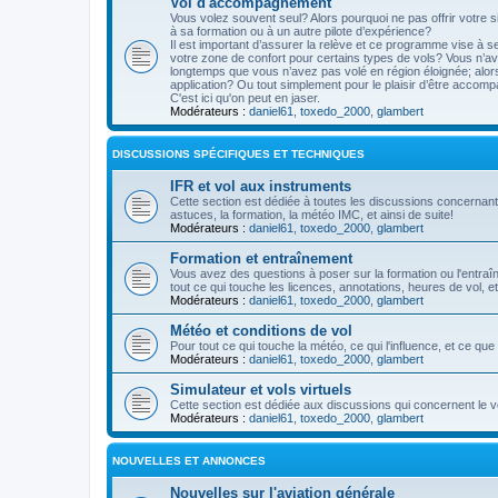
Vol d'accompagnement
Vous volez souvent seul? Alors pourquoi ne pas offrir votre si
à sa formation ou à un autre pilote d’expérience?
Il est important d’assurer la relève et ce programme vise à 
votre zone de confort pour certains types de vols? Vous n’ave
longtemps que vous n’avez pas volé en région éloignée; alo
application? Ou tout simplement pour le plaisir d’être accompa
C'est ici qu'on peut en jaser.
Modérateurs :
daniel61
,
toxedo_2000
,
glambert
DISCUSSIONS SPÉCIFIQUES ET TECHNIQUES
IFR et vol aux instruments
Cette section est dédiée à toutes les discussions concernant 
astuces, la formation, la météo IMC, et ainsi de suite!
Modérateurs :
daniel61
,
toxedo_2000
,
glambert
Formation et entraînement
Vous avez des questions à poser sur la formation ou l'entra
tout ce qui touche les licences, annotations, heures de vol, etc
Modérateurs :
daniel61
,
toxedo_2000
,
glambert
Météo et conditions de vol
Pour tout ce qui touche la météo, ce qui l'influence, et ce qu
Modérateurs :
daniel61
,
toxedo_2000
,
glambert
Simulateur et vols virtuels
Cette section est dédiée aux discussions qui concernent le vo
Modérateurs :
daniel61
,
toxedo_2000
,
glambert
NOUVELLES ET ANNONCES
Nouvelles sur l'aviation générale