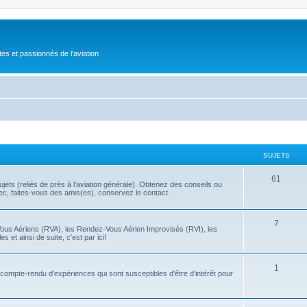
tes et passionnés de l'aviation
SUJETS
61
ets (reliés de près à l'aviation générale). Obtenez des conseils ou
bec, faites-vous des amis(es), conservez le contact.
7
Vous Aériens (RVA), les Rendez-Vous Aérien Improvisés (RVI), les
 et ainsi de suite, c'est par ici!
1
t compte-rendu d'expériences qui sont susceptibles d'être d'intérêt pour