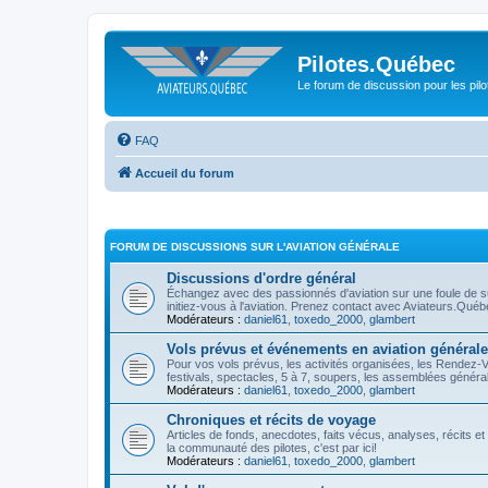
Pilotes.Québec
Le forum de discussion pour les pilo
FAQ
Accueil du forum
FORUM DE DISCUSSIONS SUR L'AVIATION GÉNÉRALE
Discussions d'ordre général
Échangez avec des passionnés d'aviation sur une foule de suj
initiez-vous à l'aviation. Prenez contact avec Aviateurs.Qué
Modérateurs :
daniel61
,
toxedo_2000
,
glambert
Vols prévus et événements en aviation générale
Pour vos vols prévus, les activités organisées, les Rendez-
festivals, spectacles, 5 à 7, soupers, les assemblées générales
Modérateurs :
daniel61
,
toxedo_2000
,
glambert
Chroniques et récits de voyage
Articles de fonds, anecdotes, faits vécus, analyses, récits e
la communauté des pilotes, c'est par ici!
Modérateurs :
daniel61
,
toxedo_2000
,
glambert