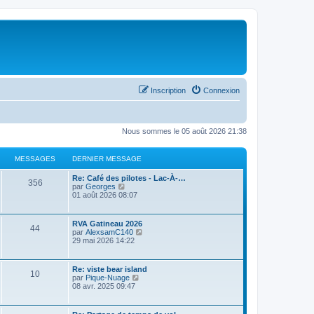
Inscription
Connexion
Nous sommes le 05 août 2026 21:38
MESSAGES
DERNIER MESSAGE
Re: Café des pilotes - Lac-À-…
356
C
par
Georges
o
01 août 2026 08:07
n
s
u
RVA Gatineau 2026
44
l
C
par
AlexsamC140
t
o
29 mai 2026 14:22
e
n
r
s
l
u
Re: viste bear island
e
10
l
C
par
Pique-Nuage
d
t
o
08 avr. 2025 09:47
e
e
n
r
r
s
n
l
u
i