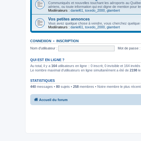
Communiqués et nouvelles touchant les aéroports au Québ
aériens, ou toute information qui est digne de mention pour l
Modérateurs :
daniel61
,
toxedo_2000
,
glambert
Vos petites annonces
Vous avez quelque chose à vendre, vous cherchez quelque cho
Modérateurs :
daniel61
,
toxedo_2000
,
glambert
CONNEXION
•
INSCRIPTION
Nom d’utilisateur :
Mot de passe :
QUI EST EN LIGNE ?
Au total, il y a
164
utilisateurs en ligne :: 0 inscrit, 0 invisible et 164 invi
Le nombre maximal d’utilisateurs en ligne simultanément a été de
2198
le
STATISTIQUES
440
messages •
80
sujets •
258
membres • Notre membre le plus récent
Accueil du forum