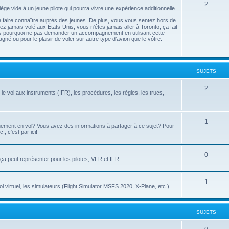
2
ège vide à un jeune pilote qui pourra vivre une expérience additionnelle
se faire connaître auprès des jeunes. De plus, vous vous sentez hors de
z jamais volé aux États-Unis, vous n’êtes jamais aller à Toronto; ça fait
rs pourquoi ne pas demander un accompagnement en utilisant cette
gné ou pour le plaisir de voler sur autre type d’avion que le vôtre.
SUJETS
2
le vol aux instruments (IFR), les procédures, les règles, les trucs,
1
înement en vol? Vous avez des informations à partager à ce sujet? Pour
., c'est par ici!
0
e ça peut représenter pour les pilotes, VFR et IFR.
1
l virtuel, les simulateurs (Flight Simulator MSFS 2020, X-Plane, etc.).
SUJETS