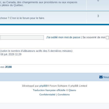
0
ec, au Canada, des changements aux procédures ou aux espaces
es pilotes du Québec.
3
se ? C'est ici le forum pour le faire.
J’ai oublié mon mot de passe
|
Se souvenir de moi
tés (selon le nombre d’utilisateurs actifs des 5 dernières minutes)
 06 juil. 2026 11:28
 est
Jf198
Nous
Développé par
phpBB
® Forum Software © phpBB Limited
Traduction française officielle
©
Qiaeru
Confidentialité
|
Conditions