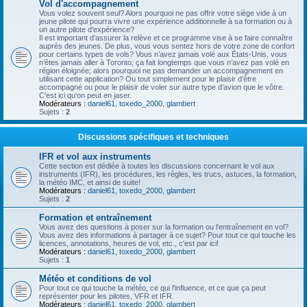
Vol d'accompagnement
Vous volez souvent seul? Alors pourquoi ne pas offrir votre siège vide à un
jeune pilote qui pourra vivre une expérience additionnelle à sa formation ou à
un autre pilote d’expérience?
Il est important d’assurer la relève et ce programme vise à se faire connaître
auprès des jeunes. De plus, vous vous sentez hors de votre zone de confort
pour certains types de vols? Vous n’avez jamais volé aux États-Unis, vous
n’êtes jamais aller à Toronto; ça fait longtemps que vous n’avez pas volé en
région éloignée; alors pourquoi ne pas demander un accompagnement en
utilisant cette application? Ou tout simplement pour le plaisir d’être
accompagné ou pour le plaisir de voler sur autre type d’avion que le vôtre.
C'est ici qu'on peut en jaser.
Modérateurs :
daniel61
,
toxedo_2000
,
glambert
Sujets :
2
Discussions spécifiques et techniques
IFR et vol aux instruments
Cette section est dédiée à toutes les discussions concernant le vol aux
instruments (IFR), les procédures, les règles, les trucs, astuces, la formation,
la météo IMC, et ainsi de suite!
Modérateurs :
daniel61
,
toxedo_2000
,
glambert
Sujets :
2
Formation et entraînement
Vous avez des questions à poser sur la formation ou l'entraînement en vol?
Vous avez des informations à partager à ce sujet? Pour tout ce qui touche les
licences, annotations, heures de vol, etc., c'est par ici!
Modérateurs :
daniel61
,
toxedo_2000
,
glambert
Sujets :
1
Météo et conditions de vol
Pour tout ce qui touche la météo, ce qui l'influence, et ce que ça peut
représenter pour les pilotes, VFR et IFR.
Modérateurs :
daniel61
,
toxedo_2000
,
glambert