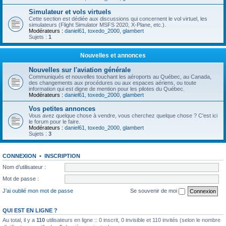
Simulateur et vols virtuels
Cette section est dédiée aux discussions qui concernent le vol virtuel, les
simulateurs (Flight Simulator MSFS 2020, X-Plane, etc.).
Modérateurs :
daniel61
,
toxedo_2000
,
glambert
Sujets :
1
Nouvelles et annonces
Nouvelles sur l'aviation générale
Communiqués et nouvelles touchant les aéroports au Québec, au Canada,
des changements aux procédures ou aux espaces aériens, ou toute
information qui est digne de mention pour les pilotes du Québec.
Modérateurs :
daniel61
,
toxedo_2000
,
glambert
Vos petites annonces
Vous avez quelque chose à vendre, vous cherchez quelque chose ? C'est ici
le forum pour le faire.
Modérateurs :
daniel61
,
toxedo_2000
,
glambert
Sujets :
3
CONNEXION
•
INSCRIPTION
Nom d’utilisateur :
Mot de passe :
J’ai oublié mon mot de passe
Se souvenir de moi
QUI EST EN LIGNE ?
Au total, il y a
110
utilisateurs en ligne :: 0 inscrit, 0 invisible et 110 invités (selon le nombre