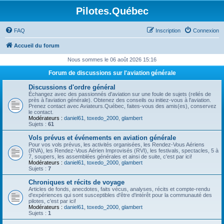
Pilotes.Québec
FAQ
Inscription
Connexion
Accueil du forum
Nous sommes le 06 août 2026 15:16
Forum de discussions sur l'aviation générale
Discussions d'ordre général
Échangez avec des passionnés d'aviation sur une foule de sujets (reliés de
près à l'aviation générale). Obtenez des conseils ou initiez-vous à l'aviation.
Prenez contact avec Aviateurs.Québec, faites-vous des amis(es), conservez
le contact.
Modérateurs :
daniel61
,
toxedo_2000
,
glambert
Sujets :
61
Vols prévus et événements en aviation générale
Pour vos vols prévus, les activités organisées, les Rendez-Vous Aériens
(RVA), les Rendez-Vous Aérien Improvisés (RVI), les festivals, spectacles, 5 à
7, soupers, les assemblées générales et ainsi de suite, c'est par ici!
Modérateurs :
daniel61
,
toxedo_2000
,
glambert
Sujets :
7
Chroniques et récits de voyage
Articles de fonds, anecdotes, faits vécus, analyses, récits et compte-rendu
d'expériences qui sont susceptibles d'être d'intérêt pour la communauté des
pilotes, c'est par ici!
Modérateurs :
daniel61
,
toxedo_2000
,
glambert
Sujets :
1