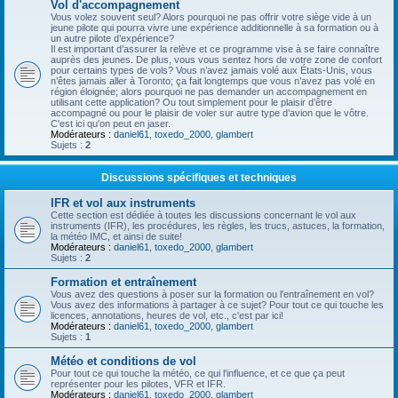
Vol d'accompagnement
Vous volez souvent seul? Alors pourquoi ne pas offrir votre siège vide à un
jeune pilote qui pourra vivre une expérience additionnelle à sa formation ou à
un autre pilote d’expérience?
Il est important d’assurer la relève et ce programme vise à se faire connaître
auprès des jeunes. De plus, vous vous sentez hors de votre zone de confort
pour certains types de vols? Vous n’avez jamais volé aux États-Unis, vous
n’êtes jamais aller à Toronto; ça fait longtemps que vous n’avez pas volé en
région éloignée; alors pourquoi ne pas demander un accompagnement en
utilisant cette application? Ou tout simplement pour le plaisir d’être
accompagné ou pour le plaisir de voler sur autre type d’avion que le vôtre.
C'est ici qu'on peut en jaser.
Modérateurs :
daniel61
,
toxedo_2000
,
glambert
Sujets :
2
Discussions spécifiques et techniques
IFR et vol aux instruments
Cette section est dédiée à toutes les discussions concernant le vol aux
instruments (IFR), les procédures, les règles, les trucs, astuces, la formation,
la météo IMC, et ainsi de suite!
Modérateurs :
daniel61
,
toxedo_2000
,
glambert
Sujets :
2
Formation et entraînement
Vous avez des questions à poser sur la formation ou l'entraînement en vol?
Vous avez des informations à partager à ce sujet? Pour tout ce qui touche les
licences, annotations, heures de vol, etc., c'est par ici!
Modérateurs :
daniel61
,
toxedo_2000
,
glambert
Sujets :
1
Météo et conditions de vol
Pour tout ce qui touche la météo, ce qui l'influence, et ce que ça peut
représenter pour les pilotes, VFR et IFR.
Modérateurs :
daniel61
,
toxedo_2000
,
glambert