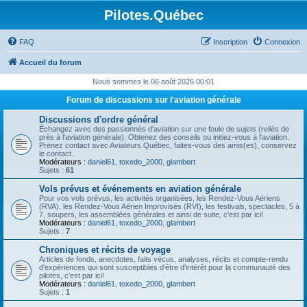
Pilotes.Québec
FAQ
Inscription
Connexion
Accueil du forum
Nous sommes le 06 août 2026 00:01
Forum de discussions sur l'aviation générale
Discussions d'ordre général
Échangez avec des passionnés d'aviation sur une foule de sujets (reliés de
près à l'aviation générale). Obtenez des conseils ou initiez-vous à l'aviation.
Prenez contact avec Aviateurs.Québec, faites-vous des amis(es), conservez
le contact.
Modérateurs :
daniel61
,
toxedo_2000
,
glambert
Sujets :
61
Vols prévus et événements en aviation générale
Pour vos vols prévus, les activités organisées, les Rendez-Vous Aériens
(RVA), les Rendez-Vous Aérien Improvisés (RVI), les festivals, spectacles, 5 à
7, soupers, les assemblées générales et ainsi de suite, c'est par ici!
Modérateurs :
daniel61
,
toxedo_2000
,
glambert
Sujets :
7
Chroniques et récits de voyage
Articles de fonds, anecdotes, faits vécus, analyses, récits et compte-rendu
d'expériences qui sont susceptibles d'être d'intérêt pour la communauté des
pilotes, c'est par ici!
Modérateurs :
daniel61
,
toxedo_2000
,
glambert
Sujets :
1