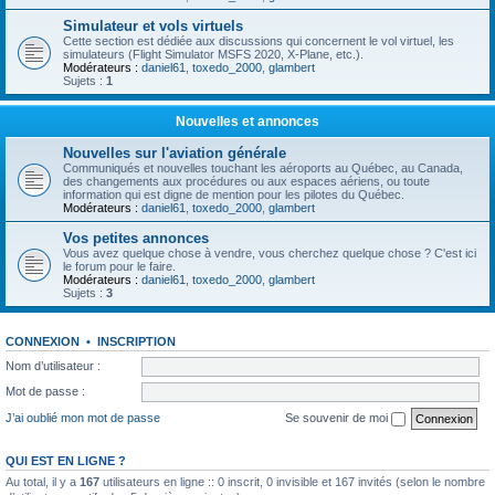
Simulateur et vols virtuels
Cette section est dédiée aux discussions qui concernent le vol virtuel, les
simulateurs (Flight Simulator MSFS 2020, X-Plane, etc.).
Modérateurs :
daniel61
,
toxedo_2000
,
glambert
Sujets :
1
Nouvelles et annonces
Nouvelles sur l'aviation générale
Communiqués et nouvelles touchant les aéroports au Québec, au Canada,
des changements aux procédures ou aux espaces aériens, ou toute
information qui est digne de mention pour les pilotes du Québec.
Modérateurs :
daniel61
,
toxedo_2000
,
glambert
Vos petites annonces
Vous avez quelque chose à vendre, vous cherchez quelque chose ? C'est ici
le forum pour le faire.
Modérateurs :
daniel61
,
toxedo_2000
,
glambert
Sujets :
3
CONNEXION
•
INSCRIPTION
Nom d’utilisateur :
Mot de passe :
J’ai oublié mon mot de passe
Se souvenir de moi
QUI EST EN LIGNE ?
Au total, il y a
167
utilisateurs en ligne :: 0 inscrit, 0 invisible et 167 invités (selon le nombre