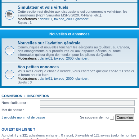
Simulateur et vols virtuels
Cette section est dédiée aux discussions qui concernent le vol virtuel, les
simulateurs (Flight Simulator MSFS 2020, X-Plane, etc.).
Modérateurs :
daniel61
,
toxedo_2000
,
glambert
Sujets :
1
Nouvelles et annonces
Nouvelles sur l'aviation générale
Communiqués et nouvelles touchant les aéroports au Québec, au Canada,
des changements aux procédures ou aux espaces aériens, ou toute
information qui est digne de mention pour les pilotes du Québec.
Modérateurs :
daniel61
,
toxedo_2000
,
glambert
Vos petites annonces
Vous avez quelque chose à vendre, vous cherchez quelque chose ? C'est ici
le forum pour le faire.
Modérateurs :
daniel61
,
toxedo_2000
,
glambert
Sujets :
3
CONNEXION
•
INSCRIPTION
Nom d’utilisateur :
Mot de passe :
J’ai oublié mon mot de passe
Se souvenir de moi
QUI EST EN LIGNE ?
Au total, il y a
121
utilisateurs en ligne :: 0 inscrit, 0 invisible et 121 invités (selon le nombre