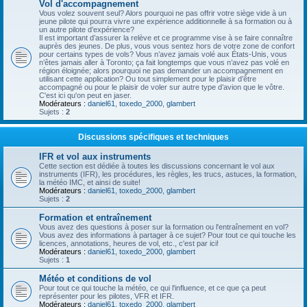
Vol d'accompagnement
Vous volez souvent seul? Alors pourquoi ne pas offrir votre siège vide à un
jeune pilote qui pourra vivre une expérience additionnelle à sa formation ou à
un autre pilote d’expérience?
Il est important d’assurer la relève et ce programme vise à se faire connaître
auprès des jeunes. De plus, vous vous sentez hors de votre zone de confort
pour certains types de vols? Vous n’avez jamais volé aux États-Unis, vous
n’êtes jamais aller à Toronto; ça fait longtemps que vous n’avez pas volé en
région éloignée; alors pourquoi ne pas demander un accompagnement en
utilisant cette application? Ou tout simplement pour le plaisir d’être
accompagné ou pour le plaisir de voler sur autre type d’avion que le vôtre.
C'est ici qu'on peut en jaser.
Modérateurs :
daniel61
,
toxedo_2000
,
glambert
Sujets :
2
Discussions spécifiques et techniques
IFR et vol aux instruments
Cette section est dédiée à toutes les discussions concernant le vol aux
instruments (IFR), les procédures, les règles, les trucs, astuces, la formation,
la météo IMC, et ainsi de suite!
Modérateurs :
daniel61
,
toxedo_2000
,
glambert
Sujets :
2
Formation et entraînement
Vous avez des questions à poser sur la formation ou l'entraînement en vol?
Vous avez des informations à partager à ce sujet? Pour tout ce qui touche les
licences, annotations, heures de vol, etc., c'est par ici!
Modérateurs :
daniel61
,
toxedo_2000
,
glambert
Sujets :
1
Météo et conditions de vol
Pour tout ce qui touche la météo, ce qui l'influence, et ce que ça peut
représenter pour les pilotes, VFR et IFR.
Modérateurs :
daniel61
,
toxedo_2000
,
glambert