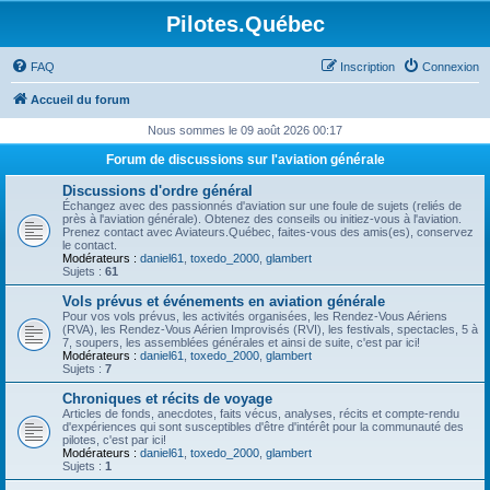
Pilotes.Québec
FAQ
Inscription
Connexion
Accueil du forum
Nous sommes le 09 août 2026 00:17
Forum de discussions sur l'aviation générale
Discussions d'ordre général
Échangez avec des passionnés d'aviation sur une foule de sujets (reliés de
près à l'aviation générale). Obtenez des conseils ou initiez-vous à l'aviation.
Prenez contact avec Aviateurs.Québec, faites-vous des amis(es), conservez
le contact.
Modérateurs :
daniel61
,
toxedo_2000
,
glambert
Sujets :
61
Vols prévus et événements en aviation générale
Pour vos vols prévus, les activités organisées, les Rendez-Vous Aériens
(RVA), les Rendez-Vous Aérien Improvisés (RVI), les festivals, spectacles, 5 à
7, soupers, les assemblées générales et ainsi de suite, c'est par ici!
Modérateurs :
daniel61
,
toxedo_2000
,
glambert
Sujets :
7
Chroniques et récits de voyage
Articles de fonds, anecdotes, faits vécus, analyses, récits et compte-rendu
d'expériences qui sont susceptibles d'être d'intérêt pour la communauté des
pilotes, c'est par ici!
Modérateurs :
daniel61
,
toxedo_2000
,
glambert
Sujets :
1