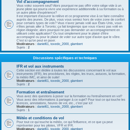
Vol d'accompagnement
Vous volez souvent seul? Alors pourquoi ne pas offrir votre siège vide à un
jeune pilote qui pourra vivre une expérience additionnelle à sa formation ou à
un autre pilote d’expérience?
Il est important d’assurer la relève et ce programme vise à se faire connaître
auprès des jeunes. De plus, vous vous sentez hors de votre zone de confort
pour certains types de vols? Vous n’avez jamais volé aux États-Unis, vous
n’êtes jamais aller à Toronto; ça fait longtemps que vous n’avez pas volé en
région éloignée; alors pourquoi ne pas demander un accompagnement en
utilisant cette application? Ou tout simplement pour le plaisir d’être
accompagné ou pour le plaisir de voler sur autre type d’avion que le vôtre.
C'est ici qu'on peut en jaser.
Modérateurs :
daniel61
,
toxedo_2000
,
glambert
Sujets :
2
Discussions spécifiques et techniques
IFR et vol aux instruments
Cette section est dédiée à toutes les discussions concernant le vol aux
instruments (IFR), les procédures, les règles, les trucs, astuces, la formation,
la météo IMC, et ainsi de suite!
Modérateurs :
daniel61
,
toxedo_2000
,
glambert
Sujets :
2
Formation et entraînement
Vous avez des questions à poser sur la formation ou l'entraînement en vol?
Vous avez des informations à partager à ce sujet? Pour tout ce qui touche les
licences, annotations, heures de vol, etc., c'est par ici!
Modérateurs :
daniel61
,
toxedo_2000
,
glambert
Sujets :
1
Météo et conditions de vol
Pour tout ce qui touche la météo, ce qui l'influence, et ce que ça peut
représenter pour les pilotes, VFR et IFR.
Modérateurs :
daniel61
,
toxedo_2000
,
glambert