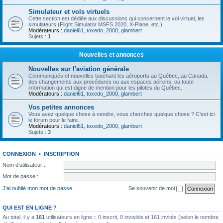
Simulateur et vols virtuels
Cette section est dédiée aux discussions qui concernent le vol virtuel, les
simulateurs (Flight Simulator MSFS 2020, X-Plane, etc.).
Modérateurs :
daniel61
,
toxedo_2000
,
glambert
Sujets :
1
Nouvelles et annonces
Nouvelles sur l'aviation générale
Communiqués et nouvelles touchant les aéroports au Québec, au Canada,
des changements aux procédures ou aux espaces aériens, ou toute
information qui est digne de mention pour les pilotes du Québec.
Modérateurs :
daniel61
,
toxedo_2000
,
glambert
Vos petites annonces
Vous avez quelque chose à vendre, vous cherchez quelque chose ? C'est ici
le forum pour le faire.
Modérateurs :
daniel61
,
toxedo_2000
,
glambert
Sujets :
3
CONNEXION
•
INSCRIPTION
Nom d’utilisateur :
Mot de passe :
J’ai oublié mon mot de passe
Se souvenir de moi
QUI EST EN LIGNE ?
Au total, il y a
161
utilisateurs en ligne :: 0 inscrit, 0 invisible et 161 invités (selon le nombre