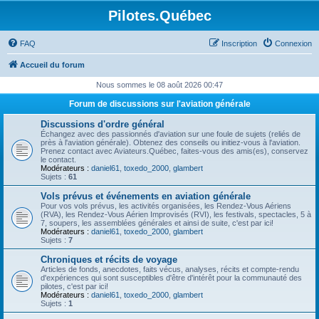
Pilotes.Québec
FAQ
Inscription
Connexion
Accueil du forum
Nous sommes le 08 août 2026 00:47
Forum de discussions sur l'aviation générale
Discussions d'ordre général
Échangez avec des passionnés d'aviation sur une foule de sujets (reliés de
près à l'aviation générale). Obtenez des conseils ou initiez-vous à l'aviation.
Prenez contact avec Aviateurs.Québec, faites-vous des amis(es), conservez
le contact.
Modérateurs :
daniel61
,
toxedo_2000
,
glambert
Sujets :
61
Vols prévus et événements en aviation générale
Pour vos vols prévus, les activités organisées, les Rendez-Vous Aériens
(RVA), les Rendez-Vous Aérien Improvisés (RVI), les festivals, spectacles, 5 à
7, soupers, les assemblées générales et ainsi de suite, c'est par ici!
Modérateurs :
daniel61
,
toxedo_2000
,
glambert
Sujets :
7
Chroniques et récits de voyage
Articles de fonds, anecdotes, faits vécus, analyses, récits et compte-rendu
d'expériences qui sont susceptibles d'être d'intérêt pour la communauté des
pilotes, c'est par ici!
Modérateurs :
daniel61
,
toxedo_2000
,
glambert
Sujets :
1