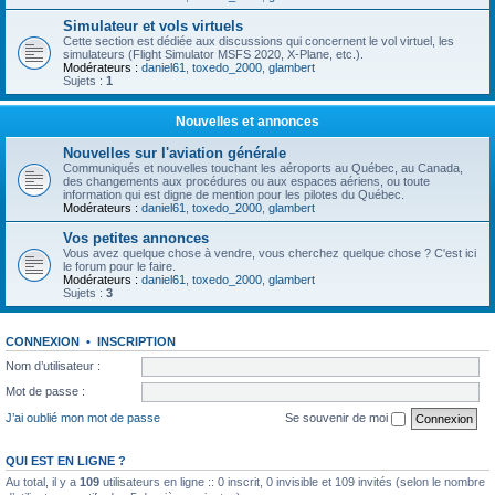
Simulateur et vols virtuels
Cette section est dédiée aux discussions qui concernent le vol virtuel, les
simulateurs (Flight Simulator MSFS 2020, X-Plane, etc.).
Modérateurs :
daniel61
,
toxedo_2000
,
glambert
Sujets :
1
Nouvelles et annonces
Nouvelles sur l'aviation générale
Communiqués et nouvelles touchant les aéroports au Québec, au Canada,
des changements aux procédures ou aux espaces aériens, ou toute
information qui est digne de mention pour les pilotes du Québec.
Modérateurs :
daniel61
,
toxedo_2000
,
glambert
Vos petites annonces
Vous avez quelque chose à vendre, vous cherchez quelque chose ? C'est ici
le forum pour le faire.
Modérateurs :
daniel61
,
toxedo_2000
,
glambert
Sujets :
3
CONNEXION
•
INSCRIPTION
Nom d’utilisateur :
Mot de passe :
J’ai oublié mon mot de passe
Se souvenir de moi
QUI EST EN LIGNE ?
Au total, il y a
109
utilisateurs en ligne :: 0 inscrit, 0 invisible et 109 invités (selon le nombre