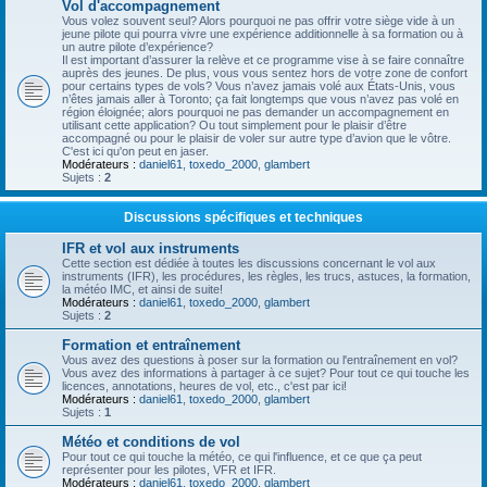
Vol d'accompagnement
Vous volez souvent seul? Alors pourquoi ne pas offrir votre siège vide à un
jeune pilote qui pourra vivre une expérience additionnelle à sa formation ou à
un autre pilote d’expérience?
Il est important d’assurer la relève et ce programme vise à se faire connaître
auprès des jeunes. De plus, vous vous sentez hors de votre zone de confort
pour certains types de vols? Vous n’avez jamais volé aux États-Unis, vous
n’êtes jamais aller à Toronto; ça fait longtemps que vous n’avez pas volé en
région éloignée; alors pourquoi ne pas demander un accompagnement en
utilisant cette application? Ou tout simplement pour le plaisir d’être
accompagné ou pour le plaisir de voler sur autre type d’avion que le vôtre.
C'est ici qu'on peut en jaser.
Modérateurs :
daniel61
,
toxedo_2000
,
glambert
Sujets :
2
Discussions spécifiques et techniques
IFR et vol aux instruments
Cette section est dédiée à toutes les discussions concernant le vol aux
instruments (IFR), les procédures, les règles, les trucs, astuces, la formation,
la météo IMC, et ainsi de suite!
Modérateurs :
daniel61
,
toxedo_2000
,
glambert
Sujets :
2
Formation et entraînement
Vous avez des questions à poser sur la formation ou l'entraînement en vol?
Vous avez des informations à partager à ce sujet? Pour tout ce qui touche les
licences, annotations, heures de vol, etc., c'est par ici!
Modérateurs :
daniel61
,
toxedo_2000
,
glambert
Sujets :
1
Météo et conditions de vol
Pour tout ce qui touche la météo, ce qui l'influence, et ce que ça peut
représenter pour les pilotes, VFR et IFR.
Modérateurs :
daniel61
,
toxedo_2000
,
glambert