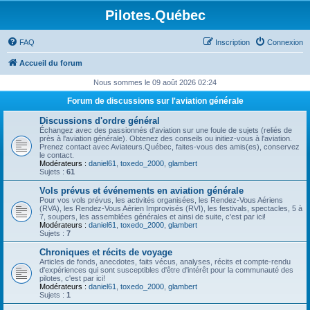
Pilotes.Québec
FAQ
Inscription
Connexion
Accueil du forum
Nous sommes le 09 août 2026 02:24
Forum de discussions sur l'aviation générale
Discussions d'ordre général
Échangez avec des passionnés d'aviation sur une foule de sujets (reliés de
près à l'aviation générale). Obtenez des conseils ou initiez-vous à l'aviation.
Prenez contact avec Aviateurs.Québec, faites-vous des amis(es), conservez
le contact.
Modérateurs :
daniel61
,
toxedo_2000
,
glambert
Sujets :
61
Vols prévus et événements en aviation générale
Pour vos vols prévus, les activités organisées, les Rendez-Vous Aériens
(RVA), les Rendez-Vous Aérien Improvisés (RVI), les festivals, spectacles, 5 à
7, soupers, les assemblées générales et ainsi de suite, c'est par ici!
Modérateurs :
daniel61
,
toxedo_2000
,
glambert
Sujets :
7
Chroniques et récits de voyage
Articles de fonds, anecdotes, faits vécus, analyses, récits et compte-rendu
d'expériences qui sont susceptibles d'être d'intérêt pour la communauté des
pilotes, c'est par ici!
Modérateurs :
daniel61
,
toxedo_2000
,
glambert
Sujets :
1