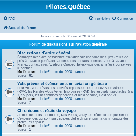
Pilotes.Québec
FAQ
Inscription
Connexion
Accueil du forum
Nous sommes le 06 août 2026 04:26
Forum de discussions sur l'aviation générale
Discussions d'ordre général
Échangez avec des passionnés d'aviation sur une foule de sujets (reliés de
près à l'aviation générale). Obtenez des conseils ou initiez-vous à l'aviation.
Prenez contact avec Aviateurs.Québec, faites-vous des amis(es), conservez
le contact.
Modérateurs :
daniel61
,
toxedo_2000
,
glambert
Sujets :
61
Vols prévus et événements en aviation générale
Pour vos vols prévus, les activités organisées, les Rendez-Vous Aériens
(RVA), les Rendez-Vous Aérien Improvisés (RVI), les festivals, spectacles, 5 à
7, soupers, les assemblées générales et ainsi de suite, c'est par ici!
Modérateurs :
daniel61
,
toxedo_2000
,
glambert
Sujets :
7
Chroniques et récits de voyage
Articles de fonds, anecdotes, faits vécus, analyses, récits et compte-rendu
d'expériences qui sont susceptibles d'être d'intérêt pour la communauté des
pilotes, c'est par ici!
Modérateurs :
daniel61
,
toxedo_2000
,
glambert
Sujets :
1