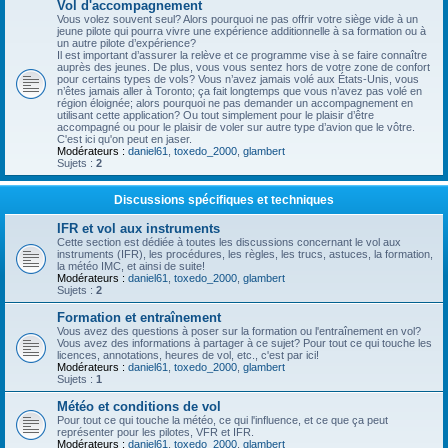
Vol d'accompagnement
Vous volez souvent seul? Alors pourquoi ne pas offrir votre siège vide à un
jeune pilote qui pourra vivre une expérience additionnelle à sa formation ou à
un autre pilote d’expérience?
Il est important d’assurer la relève et ce programme vise à se faire connaître
auprès des jeunes. De plus, vous vous sentez hors de votre zone de confort
pour certains types de vols? Vous n’avez jamais volé aux États-Unis, vous
n’êtes jamais aller à Toronto; ça fait longtemps que vous n’avez pas volé en
région éloignée; alors pourquoi ne pas demander un accompagnement en
utilisant cette application? Ou tout simplement pour le plaisir d’être
accompagné ou pour le plaisir de voler sur autre type d’avion que le vôtre.
C'est ici qu'on peut en jaser.
Modérateurs :
daniel61
,
toxedo_2000
,
glambert
Sujets :
2
Discussions spécifiques et techniques
IFR et vol aux instruments
Cette section est dédiée à toutes les discussions concernant le vol aux
instruments (IFR), les procédures, les règles, les trucs, astuces, la formation,
la météo IMC, et ainsi de suite!
Modérateurs :
daniel61
,
toxedo_2000
,
glambert
Sujets :
2
Formation et entraînement
Vous avez des questions à poser sur la formation ou l'entraînement en vol?
Vous avez des informations à partager à ce sujet? Pour tout ce qui touche les
licences, annotations, heures de vol, etc., c'est par ici!
Modérateurs :
daniel61
,
toxedo_2000
,
glambert
Sujets :
1
Météo et conditions de vol
Pour tout ce qui touche la météo, ce qui l'influence, et ce que ça peut
représenter pour les pilotes, VFR et IFR.
Modérateurs :
daniel61
,
toxedo_2000
,
glambert