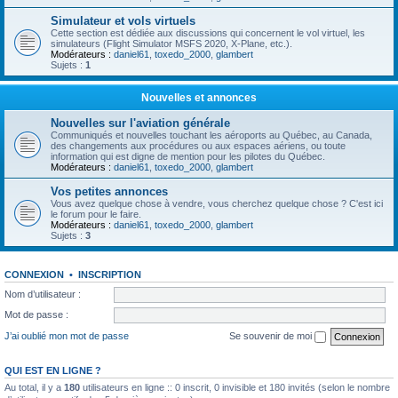
Simulateur et vols virtuels
Cette section est dédiée aux discussions qui concernent le vol virtuel, les
simulateurs (Flight Simulator MSFS 2020, X-Plane, etc.).
Modérateurs :
daniel61
,
toxedo_2000
,
glambert
Sujets :
1
Nouvelles et annonces
Nouvelles sur l'aviation générale
Communiqués et nouvelles touchant les aéroports au Québec, au Canada,
des changements aux procédures ou aux espaces aériens, ou toute
information qui est digne de mention pour les pilotes du Québec.
Modérateurs :
daniel61
,
toxedo_2000
,
glambert
Vos petites annonces
Vous avez quelque chose à vendre, vous cherchez quelque chose ? C'est ici
le forum pour le faire.
Modérateurs :
daniel61
,
toxedo_2000
,
glambert
Sujets :
3
CONNEXION
•
INSCRIPTION
Nom d’utilisateur :
Mot de passe :
J’ai oublié mon mot de passe
Se souvenir de moi
QUI EST EN LIGNE ?
Au total, il y a
180
utilisateurs en ligne :: 0 inscrit, 0 invisible et 180 invités (selon le nombre