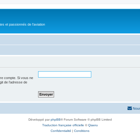
tes et passionnés de l'aviation
tre compte. Si vous ne
agit de l’adresse de
Nous
Développé par
phpBB
® Forum Software © phpBB Limited
Traduction française officielle
©
Qiaeru
Confidentialité
|
Conditions