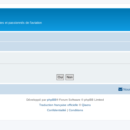
tes et passionnés de l'aviation
Nous
Développé par
phpBB
® Forum Software © phpBB Limited
Traduction française officielle
©
Qiaeru
Confidentialité
|
Conditions