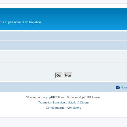
tes et passionnés de l'aviation
Nous
Développé par
phpBB
® Forum Software © phpBB Limited
Traduction française officielle
©
Qiaeru
Confidentialité
|
Conditions