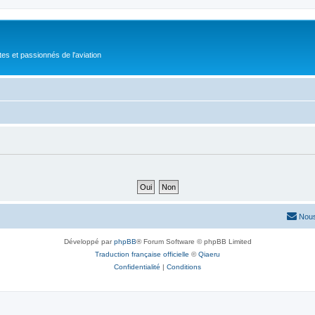
tes et passionnés de l'aviation
Nous
Développé par
phpBB
® Forum Software © phpBB Limited
Traduction française officielle
©
Qiaeru
Confidentialité
|
Conditions