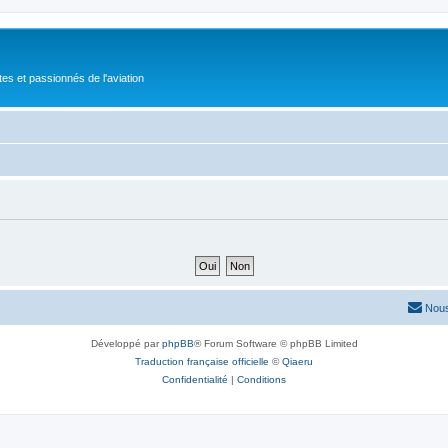
tes et passionnés de l'aviation
Nous
Développé par
phpBB
® Forum Software © phpBB Limited
Traduction française officielle
©
Qiaeru
Confidentialité
|
Conditions