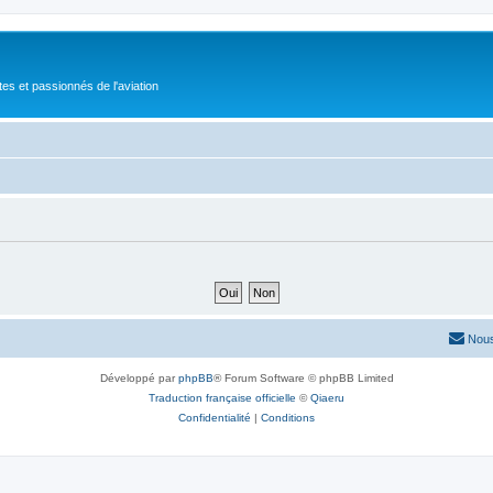
tes et passionnés de l'aviation
Nous
Développé par
phpBB
® Forum Software © phpBB Limited
Traduction française officielle
©
Qiaeru
Confidentialité
|
Conditions