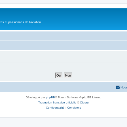
tes et passionnés de l'aviation
Nous
Développé par
phpBB
® Forum Software © phpBB Limited
Traduction française officielle
©
Qiaeru
Confidentialité
|
Conditions