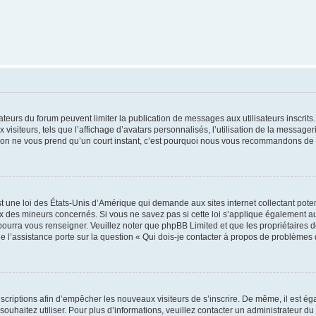
trateurs du forum peuvent limiter la publication de messages aux utilisateurs inscri
visiteurs, tels que l’affichage d’avatars personnalisés, l’utilisation de la messager
ription ne vous prend qu’un court instant, c’est pourquoi nous vous recommandons de l
t une loi des États-Unis d’Amérique qui demande aux sites internet collectant pot
 des mineurs concernés. Si vous ne savez pas si cette loi s’applique également au
 pourra vous renseigner. Veuillez noter que phpBB Limited et que les propriétaires
ue l’assistance porte sur la question « Qui dois-je contacter à propos de problèmes 
inscriptions afin d’empêcher les nouveaux visiteurs de s’inscrire. De même, il est é
s souhaitez utiliser. Pour plus d’informations, veuillez contacter un administrateur du