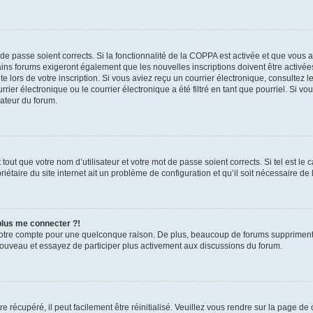
t de passe soient corrects. Si la fonctionnalité de la COPPA est activée et que vous 
ains forums exigeront également que les nouvelles inscriptions doivent être activée
te lors de votre inscription. Si vous aviez reçu un courrier électronique, consultez l
r électronique ou le courrier électronique a été filtré en tant que pourriel. Si vo
rateur du forum.
out que votre nom d’utilisateur et votre mot de passe soient corrects. Si tel est le
iétaire du site internet ait un problème de configuration et qu’il soit nécessaire de l
 plus me connecter ?!
votre compte pour une quelconque raison. De plus, beaucoup de forums suppriment pér
 nouveau et essayez de participer plus activement aux discussions du forum.
 récupéré, il peut facilement être réinitialisé. Veuillez vous rendre sur la page de