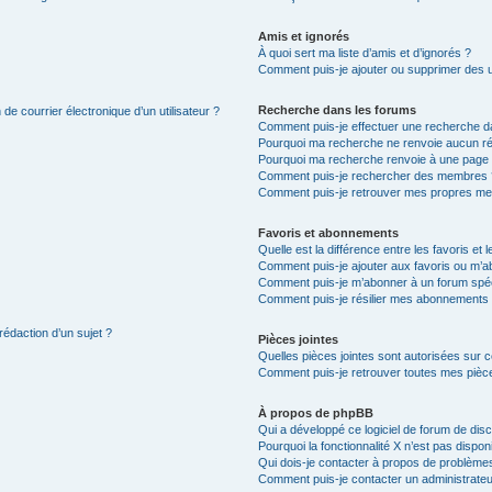
Amis et ignorés
À quoi sert ma liste d’amis et d’ignorés ?
Comment puis-je ajouter ou supprimer des uti
Recherche dans les forums
de courrier électronique d’un utilisateur ?
Comment puis-je effectuer une recherche d
Pourquoi ma recherche ne renvoie aucun ré
Pourquoi ma recherche renvoie à une page 
Comment puis-je rechercher des membres 
Comment puis-je retrouver mes propres me
Favoris et abonnements
Quelle est la différence entre les favoris e
Comment puis-je ajouter aux favoris ou m’ab
Comment puis-je m’abonner à un forum spéc
Comment puis-je résilier mes abonnements
rédaction d’un sujet ?
Pièces jointes
Quelles pièces jointes sont autorisées sur 
Comment puis-je retrouver toutes mes pièce
À propos de phpBB
Qui a développé ce logiciel de forum de dis
Pourquoi la fonctionnalité X n’est pas dispon
Qui dois-je contacter à propos de problèmes
Comment puis-je contacter un administrateu