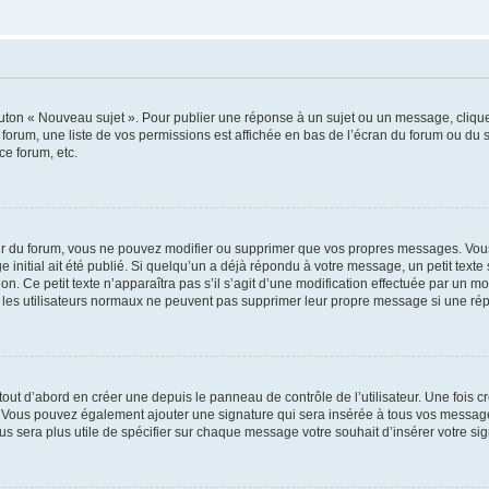
outon « Nouveau sujet ». Pour publier une réponse à un sujet ou un message, cliqu
 forum, une liste de vos permissions est affichée en bas de l’écran du forum ou du
ce forum, etc.
r du forum, vous ne pouvez modifier ou supprimer que vos propres messages. Vou
 initial ait été publié. Si quelqu’un a déjà répondu à votre message, un petit text
ion. Ce petit texte n’apparaîtra pas s’il s’agit d’une modification effectuée par un 
ue les utilisateurs normaux ne peuvent pas supprimer leur propre message si une ré
ut d’abord en créer une depuis le panneau de contrôle de l’utilisateur. Une fois c
ure. Vous pouvez également ajouter une signature qui sera insérée à tous vos mess
 vous sera plus utile de spécifier sur chaque message votre souhait d’insérer votre si