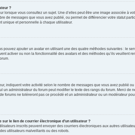
ateur ?
ur lorsque vous consultez un sujet. Une d’elles peut être une image associée à vo
mbre de messages que vous avez publié, ou permet de différencier votre statut parti
 unique et personnelle à chaque utilisateur.
ous pouvez ajouter un avatar en utilisant une des quatre méthodes suivantes : le serv
ent activer ou non la fonctionnalité des avatars et des méthodes qu’ils veuillent ren
forum.
ur, indiquent votre activité selon le nombre de messages que vous avez publié ou id
eul un administrateur du forum peut modifier le texte des rangs du forum. Merci de 
de forums ne toléreront pas ce procédé et un administrateur ou un modérateur pou
ur le lien de courrier électronique d’un utilisateur ?
s utilisateurs inscrits peuvent envoyer des courriers électroniques aux autres utili
es utilisateurs malveillants ou des robots.