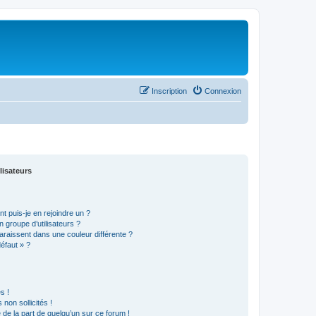
Inscription
Connexion
lisateurs
t puis-je en rejoindre un ?
 groupe d’utilisateurs ?
araissent dans une couleur différente ?
défaut » ?
s !
non sollicités !
e de la part de quelqu’un sur ce forum !