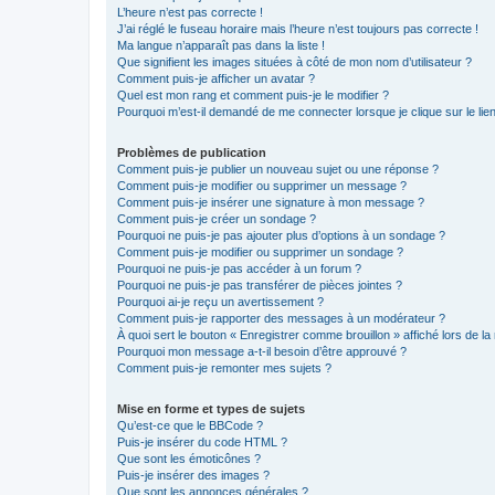
L’heure n’est pas correcte !
J’ai réglé le fuseau horaire mais l’heure n’est toujours pas correcte !
Ma langue n’apparaît pas dans la liste !
Que signifient les images situées à côté de mon nom d’utilisateur ?
Comment puis-je afficher un avatar ?
Quel est mon rang et comment puis-je le modifier ?
Pourquoi m’est-il demandé de me connecter lorsque je clique sur le lien 
Problèmes de publication
Comment puis-je publier un nouveau sujet ou une réponse ?
Comment puis-je modifier ou supprimer un message ?
Comment puis-je insérer une signature à mon message ?
Comment puis-je créer un sondage ?
Pourquoi ne puis-je pas ajouter plus d’options à un sondage ?
Comment puis-je modifier ou supprimer un sondage ?
Pourquoi ne puis-je pas accéder à un forum ?
Pourquoi ne puis-je pas transférer de pièces jointes ?
Pourquoi ai-je reçu un avertissement ?
Comment puis-je rapporter des messages à un modérateur ?
À quoi sert le bouton « Enregistrer comme brouillon » affiché lors de la 
Pourquoi mon message a-t-il besoin d’être approuvé ?
Comment puis-je remonter mes sujets ?
Mise en forme et types de sujets
Qu’est-ce que le BBCode ?
Puis-je insérer du code HTML ?
Que sont les émoticônes ?
Puis-je insérer des images ?
Que sont les annonces générales ?