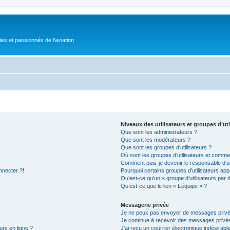
tes et passionnés de l'aviation
Niveaux des utilisateurs et groupes d’uti
Que sont les administrateurs ?
Que sont les modérateurs ?
Que sont les groupes d’utilisateurs ?
Où sont les groupes d’utilisateurs et commen
Comment puis-je devenir le responsable d’un
nnecter ?!
Pourquoi certains groupes d’utilisateurs app
Qu’est-ce qu’un « groupe d’utilisateurs par 
Qu’est-ce que le lien « L’équipe » ?
Messagerie privée
Je ne peux pas envoyer de messages privé
Je continue à recevoir des messages privés 
urs en ligne ?
J’ai reçu un courrier électronique indésirabl