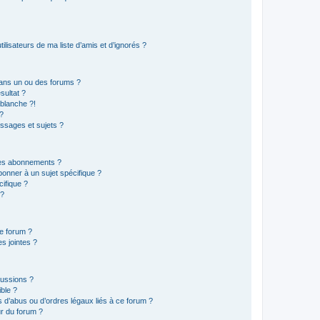
lisateurs de ma liste d’amis et d’ignorés ?
ans un ou des forums ?
sultat ?
blanche ?!
?
ssages et sujets ?
t les abonnements ?
onner à un sujet spécifique ?
ifique ?
 ?
ce forum ?
s jointes ?
cussions ?
ible ?
 d’abus ou d’ordres légaux liés à ce forum ?
r du forum ?