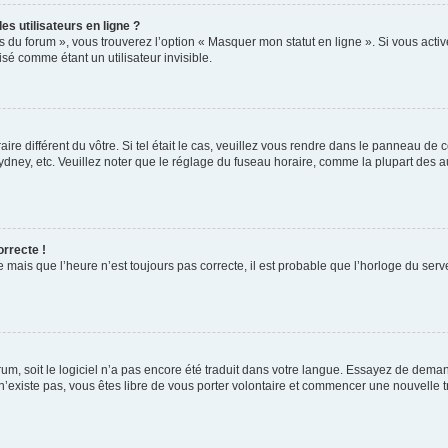
s utilisateurs en ligne ?
s du forum », vous trouverez l’option « Masquer mon statut en ligne ». Si vous activ
é comme étant un utilisateur invisible.
aire différent du vôtre. Si tel était le cas, veuillez vous rendre dans le panneau de co
ey, etc. Veuillez noter que le réglage du fuseau horaire, comme la plupart des autr
orrecte !
 mais que l’heure n’est toujours pas correcte, il est probable que l’horloge du serve
orum, soit le logiciel n’a pas encore été traduit dans votre langue. Essayez de deman
 n’existe pas, vous êtes libre de vous porter volontaire et commencer une nouvelle t